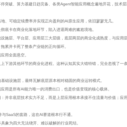
停突破、算力基建日趋完备、各类Agent智能应用概念遍地开花，技术
地、可稳定续费率并实现正向盈利的AI原生应用，依旧寥寥无几。
是彻底卡在商业化落地环节，陷入进退两难的尴尬境地。
础设施层、平台层、应用层三大层级，底层两层的商业化成熟度，与应用
，拖累并卡死了整条产业链的正向循环。
端应用全面悬空。
及上下游其他环节的商业化进程。这种认知其实大错特错，完全忽视了一
与基础设施层，最终瓦解底层原本相对稳固的商业运转模式。
端应用是所有AI能力唯一的消费出口，也是价值变现的核心载体。
相：并非底层技术实力不足，而是上层应用根本承接不住流量与价值；应
与SaaS的套路，这在AI赛道根本行不通。
终具象为四大无法绕开、难以破解的行业死结。