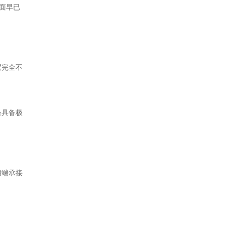
层面早已
层完全不
条具备极
用端承接