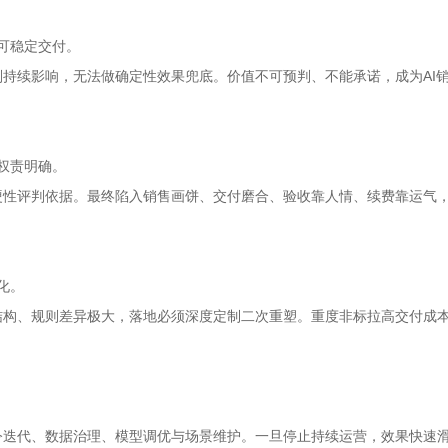
、可稳定交付。
则持续影响，无法做确定性效果兜底。价值不可预判、不能承诺，成为AI
权责明确。
硬性评判依据。最终陷入销售画饼、交付磨合、验收靠人情、续费靠运气
化。
结构、规则差异极大，落地必须深度定制二次重塑。重度非标拉高交付成
令迭代、数据治理、模型调优与场景维护。一旦停止持续运营，效果快速