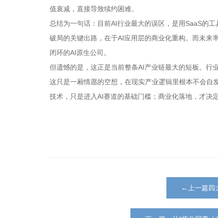
值衰减，直接导致续约困难。
总结为一句话：目前AI行业最大的误区，是用SaaS的工
破局的关键出路，在于AI应用层的商业化重构。而未来率
闭环的AI原生公司。
但遗憾的是，这正是当前整条AI产业链最大的短板。行
这只是一厢情愿的空想，在现实产业逻辑里根本不会自
技术，只是进入AI赛道的基础门槛；商业化落地，才决定
←上一篇四