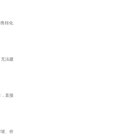
销售转化
，无法建
本，直接
滑坡、价