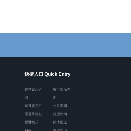
快捷入口 Quick Entry
耀世娱乐介
耀世娱乐界
绍
面
耀世娱乐注
公司新闻
册登录地址
行业新闻
耀世娱乐
媒体报道
APP
专业知识