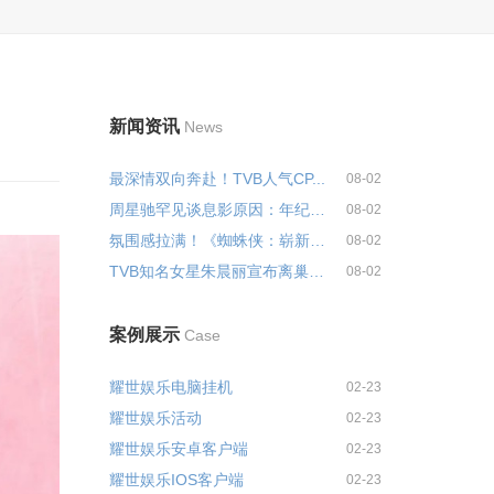
新闻资讯
News
最深情双向奔赴！TVB人气CP...
08-02
周星驰罕见谈息影原因：年纪大体...
08-02
氛围感拉满！《蜘蛛侠：崭新之日...
08-02
TVB知名女星朱晨丽宣布离巢，...
08-02
案例展示
Case
耀世娱乐电脑挂机
02-23
耀世娱乐活动
02-23
耀世娱乐安卓客户端
02-23
耀世娱乐IOS客户端
02-23