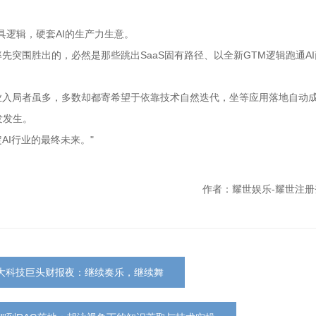
具逻辑，硬套AI的生产力生意。
先突围胜出的，必然是那些跳出SaaS固有路径、以全新GTM逻辑跑通A
业入局者虽多，多数却都寄希望于依靠技术自然迭代，坐等应用落地自动
发发生。
AI行业的最终未来。"
作者：耀世娱乐-耀世注册
大科技巨头财报夜：继续奏乐，继续舞