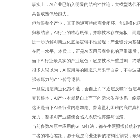
事实上，AI产业已陷入明显的结构性悖论：大模型迭代不
具备成熟供给能力。
但放眼整个产业，真正跑通可持续商业闭环、能规模化落
归根结底，AI行业的核心瓶颈，并非技术存在短板，而
进一步拆解AI商业化底层逻辑不难发现：产业链分为基
在同一水平。本质上，正是AI应用层商业化的严重滞后
当下AI行业最真实的产业底色：底层技术严重过剩，终
很多人误以为，AI应用层的困境只局限于自身，不会波
强破坏力的产业传导逻辑。
一旦应用层商业化跑不通，会自上而下逐层反噬平台层
究其根本，AI产业本就是自上而下的需求依存体系，终
这正是当下AI全行业内卷加剧、普遍盈利困难的底层真
无力，整条AI产业链便会陷入系统性停滞与阻滞。
当前多数AI原生应用的GTM打法，都在生硬照搬传统软件
二者的核心差距，源于底层商业逻辑的结构性割裂，最