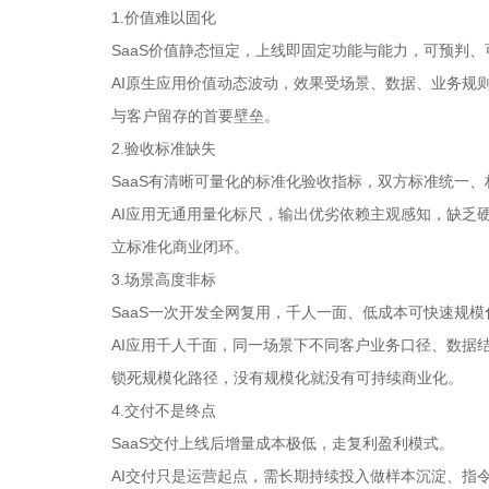
1.价值难以固化
SaaS价值静态恒定，上线即固定功能与能力，可预判
AI原生应用价值动态波动，效果受场景、数据、业务规
与客户留存的首要壁垒。
2.验收标准缺失
SaaS有清晰可量化的标准化验收指标，双方标准统一、
AI应用无通用量化标尺，输出优劣依赖主观感知，缺乏
立标准化商业闭环。
3.场景高度非标
SaaS一次开发全网复用，千人一面、低成本可快速规模
AI应用千人千面，同一场景下不同客户业务口径、数据
锁死规模化路径，没有规模化就没有可持续商业化。
4.交付不是终点
SaaS交付上线后增量成本极低，走复利盈利模式。
AI交付只是运营起点，需长期持续投入做样本沉淀、指