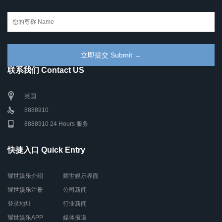
联系我们 Contact US
英国
8888910
8888910 24 Hours 服务
快捷入口 Quick Entry
耀世娱乐介绍
耀世娱乐界面
耀世娱乐注册
公司新闻
登录地址
行业新闻
耀世娱乐APP
媒体报道