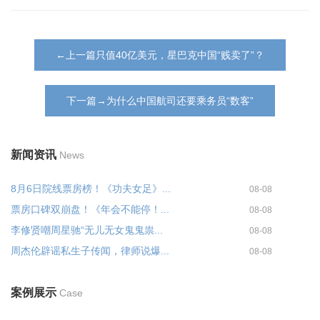
←上一篇只值40亿美元，星巴克中国“贱卖了”？
下一篇→为什么中国航司还要乘务员“数客”
新闻资讯
News
8月6日院线票房榜！《功夫女足》...
08-08
票房口碑双崩盘！《年会不能停！...
08-08
李修贤嘲周星驰“无儿无女鬼鬼祟...
08-08
周杰伦辟谣私生子传闻，律师说爆...
08-08
案例展示
Case