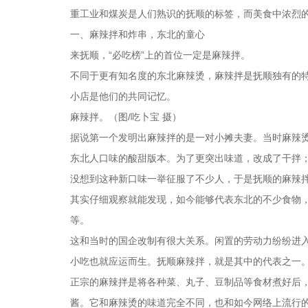
重工业和煤炭是人们熟识的抚顺的标签，而美食中浓烈
一、麻辣拌和炸串，东北的童心
来抚顺，“必吃榜”上的首位一定是麻辣拌。
不同于更有知名度的东北麻辣烫，麻辣拌是抚顺独有的特色
小店是他们的共同记忆。
麻辣拌。（图/吃卜宝 摄）
据说第一个发明出麻辣拌的是一对小摊夫妻。当时麻辣
东北人口味的酸甜版本。为了更突出味道，改成了干拌
没想到这种新口味一举征服了不少人，于是抚顺的麻辣
其实仔细观察就能发现，如今能够代表东北的不少食物，
等。
这和当时的国企改制有很大关系。闲置的劳动力纷纷进
小吃也就应运而生。抚顺麻辣拌，就是其中的代表之一
正宗的麻辣拌是将各种菜、丸子、豆制品等食材煮好后
酱。它和麻辣烫的味道完全不同，也和如今网络上流行的