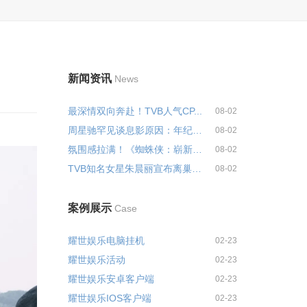
新闻资讯
News
最深情双向奔赴！TVB人气CP...
08-02
周星驰罕见谈息影原因：年纪大体...
08-02
氛围感拉满！《蜘蛛侠：崭新之日...
08-02
TVB知名女星朱晨丽宣布离巢，...
08-02
案例展示
Case
耀世娱乐电脑挂机
02-23
耀世娱乐活动
02-23
耀世娱乐安卓客户端
02-23
耀世娱乐IOS客户端
02-23