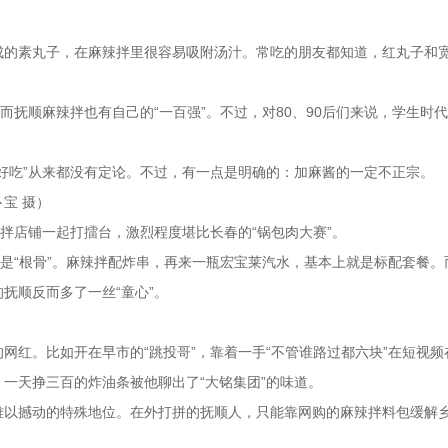
成的素丸子，在麻辣拌里很容易吸附汤汁。常吃的朋友都知道，红丸子和
而抚顺麻辣拌也有自己的“一百强”。不过，对80、90后们来说，学生时
好吃”从来都没有定论。不过，有一点是明确的：加麻酱的一定不正宗。
宝 摄）
拌店铺一起打擂台，激烈程度堪比长春的“锅包肉大赛”。
就是“根骨”。麻辣拌配炸串，再来一瓶宏宝莱汽水，基本上就是标配套餐。
抚顺反而多了一丝“童心”。
网红。比如开在早市的“跳投哥”，靠着一手“不管谁路过都六块”在短视频
一天挣三百的炸油条被他聊出了“大铭集团”的味道。
难以撼动的特殊地位。在外打拼的抚顺人，只能靠网购的麻辣拌料包缓解