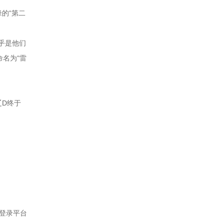
的“第二
乎是他们
命名为“雷
辽D终于
登录平台