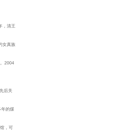
年，清王
的女真族
2004
曾先后关
多年的煤
物馆，可