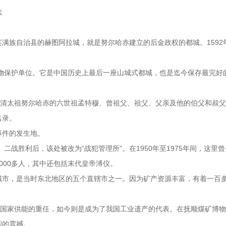
续
满族自治县的赫图阿拉城，就是努尔哈赤建立的后金政权的都城。1592
文物保护单位。它是中国历史上最后一座山城式都城，也是迄今保存最完好
着清太祖努尔哈赤的六世祖孟特穆、曾祖父、祖父、父亲及他的伯父和叔父。
名录。
事件的发生地。
二战胜利后，该处被改为“战犯管理所”。在1950年至1975年间，这里
000多人，其中还包括末代皇帝溥仪。
城市，是当时东北地区的五个直辖市之一。因为矿产资源丰富，有着一百
为国家供能的重任，如今则是成为了我国工业遗产的代表。在抚顺煤矿博
烈的震撼。