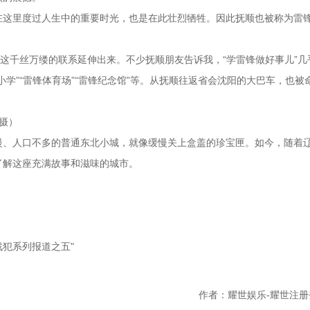
在这里度过人生中的重要时光，也是在此壮烈牺牲。因此抚顺也被称为雷锋
锋这千丝万缕的联系延伸出来。不少抚顺朋友告诉我，“学雷锋做好事儿”几
学”“雷锋体育场”“雷锋纪念馆”等。从抚顺往返省会沈阳的大巴车，也被
摄）
慢、人口不多的普通东北小城，就像缓慢关上盒盖的珍宝匣。如今，随着
了解这座充满故事和滋味的城市。
犯系列报道之五"
作者：耀世娱乐-耀世注册