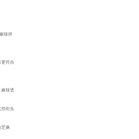
的麻辣拌
出更符合
、麻辣烫
这些街头
放芝麻