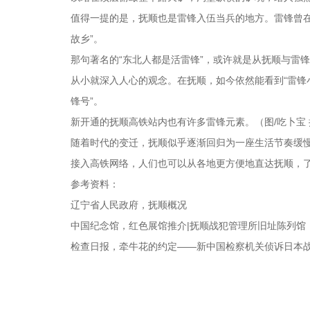
值得一提的是，抚顺也是雷锋入伍当兵的地方。雷锋曾
故乡”。
那句著名的“东北人都是活雷锋”，或许就是从抚顺与雷
从小就深入人心的观念。在抚顺，如今依然能看到“雷锋小
锋号”。
新开通的抚顺高铁站内也有许多雷锋元素。（图/吃卜宝 
随着时代的变迁，抚顺似乎逐渐回归为一座生活节奏缓
接入高铁网络，人们也可以从各地更方便地直达抚顺，
参考资料：
辽宁省人民政府，抚顺概况
中国纪念馆，红色展馆推介|抚顺战犯管理所旧址陈列馆
检查日报，牵牛花的约定——新中国检察机关侦诉日本战