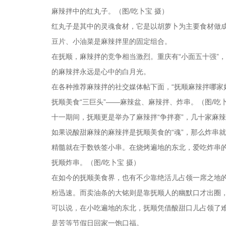
麻辣拌中的红丸子。（图/吃卜宝 摄）
红丸子是其中的灵魂食材，它是以胡萝卜为主要食材做
豆片、小油菜是麻辣拌里的固定组合。
在抚顺，麻辣拌的竞争相当激烈。重庆有“小面五十强”，
的麻辣拌永远是心中的白月光。
在各种推荐麻辣拌的社交媒体帖下面，“抚顺麻辣拌哪家
抚顺美食“三巨头”——麻辣盆、麻辣拌、炸串。（图/吃卜
十一期间，抚顺更是举办了麻辣拌“争拌赛”，几十家麻辣
如果说酸甜麻辣的麻辣拌是抚顺美食的“魂”，那么炸串
精髓就在于数铁签小串。在烧烤遍地的东北，爱吃炸串的
抚顺炸串。（图/吃卜宝 摄）
在如今的抚顺美食界，也有不少靠绝活儿占领一席之地的
粉迅速。而卖油条的大铭则是靠抚顺人的幽默口才出圈，
可以说，在小吃遍地的东北，抚顺凭借酸甜口儿占领了
是苦等节假日回家一饱口福。