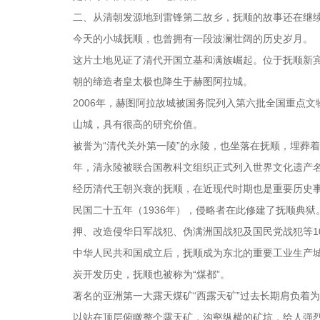
二、从清朝发源地到雷锋第二故乡，抚顺的故事还在继
今天的小城抚顺，也曾拥有一段波澜壮阔的历史岁月。
这片土地见证了清代开国立基和满族崛起。位于抚顺新宾
朝的缔造者皇太极也降生于赫图阿拉城。
2006年，赫图阿拉故城被国务院列入第六批全国重点
山城，具有很高的研究价值。
被誉为“清代关外第一陵”的永陵，也坐落在抚顺，埋葬
年，清永陵被联合国教科文组织正式列入世界文化遗产
经历清代王朝兴衰的抚顺，在近现代时期也是重要历史
民国二十五年（1936年），侵略者在此修建了抚顺典狱。
押、改造侵华日军战犯、伪满洲国战犯及国民党战犯等1
中华人民共和国成立后，抚顺成为东北的重要工业生产
炭开发历史，抚顺也被称为“煤都”。
著名的亚洲第一大露天煤矿“西露天矿”过去长期肩负着
以站在顶层俯瞰整个露天矿，沟壑纵横的矿坑，给人强