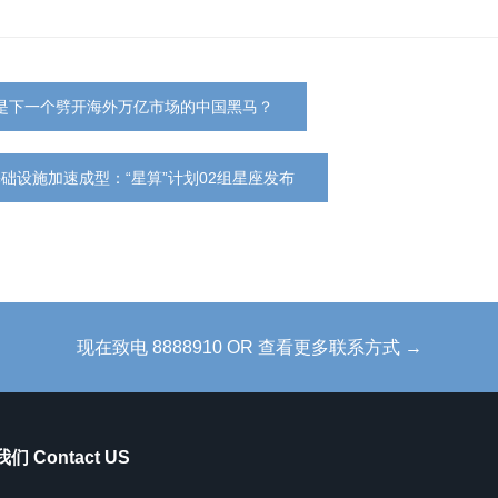
是下一个劈开海外万亿市场的中国黑马？
基础设施加速成型：“星算”计划02组星座发布
现在致电 8888910 OR 查看更多联系方式 →
们 Contact US