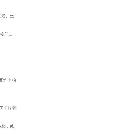
宽粉、土
代校门口
而炸串的
在平台涨
乡愁，或