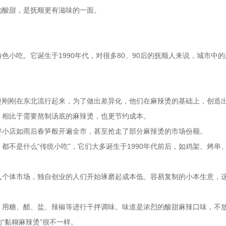
的酸甜，是抚顺更有滋味的一面。
小吃。它诞生于1990年代，对很多80、90后的抚顺人来说，城市中
烫刚刚在东北流行起来，为了做出差异化，他们在麻辣烫的基础上，创造
；相比于需要熬制汤底的麻辣烫，也更节约成本。
拌小店如雨后春笋般开遍全市，甚至抢走了部分麻辣烫的市场份额。
都不是什么“传统小吃”，它们大多诞生于1990年代前后，如鸡架、烤串
入个体市场，独自创业的人们开始琢磨起成本低、容易复制的小本生意，
。
，用糖、醋、盐、辣椒等进行干拌调味。味道是浓烈的酸甜麻辣口味，不
“黏糊麻辣烫”很不一样。