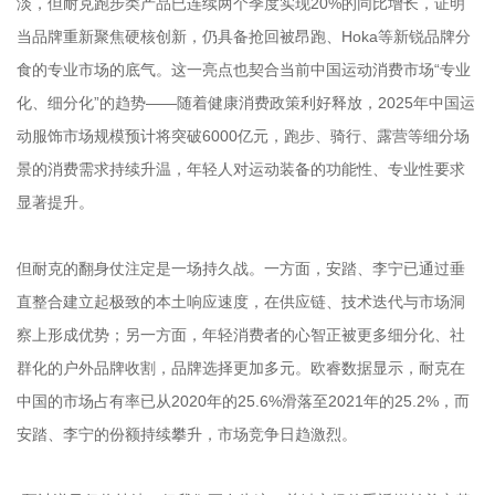
淡，但耐克跑步类产品已连续两个季度实现20%的同比增长，证明
当品牌重新聚焦硬核创新，仍具备抢回被昂跑、Hoka等新锐品牌分
食的专业市场的底气。这一亮点也契合当前中国运动消费市场“专业
化、细分化”的趋势——随着健康消费政策利好释放，2025年中国运
动服饰市场规模预计将突破6000亿元，跑步、骑行、露营等细分场
景的消费需求持续升温，年轻人对运动装备的功能性、专业性要求
显著提升。
但耐克的翻身仗注定是一场持久战。一方面，安踏、李宁已通过垂
直整合建立起极致的本土响应速度，在供应链、技术迭代与市场洞
察上形成优势；另一方面，年轻消费者的心智正被更多细分化、社
群化的户外品牌收割，品牌选择更加多元。欧睿数据显示，耐克在
中国的市场占有率已从2020年的25.6%滑落至2021年的25.2%，而
安踏、李宁的份额持续攀升，市场竞争日趋激烈。