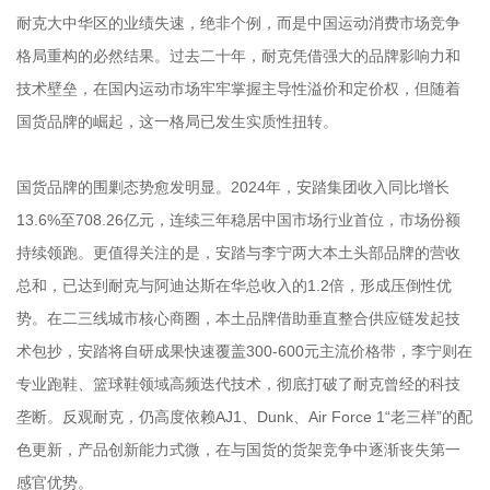
耐克大中华区的业绩失速，绝非个例，而是中国运动消费市场竞争
格局重构的必然结果。过去二十年，耐克凭借强大的品牌影响力和
技术壁垒，在国内运动市场牢牢掌握主导性溢价和定价权，但随着
国货品牌的崛起，这一格局已发生实质性扭转。
国货品牌的围剿态势愈发明显。2024年，安踏集团收入同比增长
13.6%至708.26亿元，连续三年稳居中国市场行业首位，市场份额
持续领跑。更值得关注的是，安踏与李宁两大本土头部品牌的营收
总和，已达到耐克与阿迪达斯在华总收入的1.2倍，形成压倒性优
势。在二三线城市核心商圈，本土品牌借助垂直整合供应链发起技
术包抄，安踏将自研成果快速覆盖300-600元主流价格带，李宁则在
专业跑鞋、篮球鞋领域高频迭代技术，彻底打破了耐克曾经的科技
垄断。反观耐克，仍高度依赖AJ1、Dunk、Air Force 1“老三样”的配
色更新，产品创新能力式微，在与国货的货架竞争中逐渐丧失第一
感官优势。