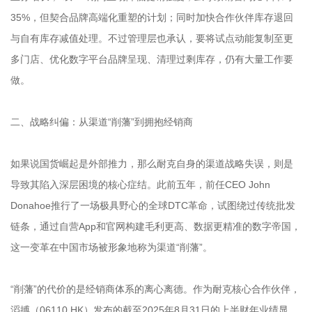
35%，但契合品牌高端化重塑的计划；同时加快合作伙伴库存退回
与自有库存减值处理。不过管理层也承认，要将试点动能复制至更
多门店、优化数字平台品牌呈现、清理过剩库存，仍有大量工作要
做。
二、战略纠偏：从渠道“削藩”到拥抱经销商
如果说国货崛起是外部推力，那么耐克自身的渠道战略失误，则是
导致其陷入深层困境的核心症结。此前五年，前任CEO John
Donahoe推行了一场极具野心的全球DTC革命，试图绕过传统批发
链条，通过自营App和官网构建毛利更高、数据更精准的数字帝国，
这一变革在中国市场被形象地称为渠道“削藩”。
“削藩”的代价的是经销商体系的离心离德。作为耐克核心合作伙伴，
滔搏（06110.HK）发布的截至2025年8月31日的上半财年业绩显