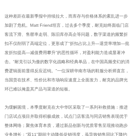
这种差距在最新季报中持续拉大，而库存与价格体系的紊乱进一步
加剧了危机。Matt Friend坦言，过去多个季度，耐克始终面临门店
客流下滑、售罄率走弱、陈旧库存高企等问题，数字渠道的频繁折
扣不仅削弱了高端定位，更形成了“折扣占比上升—退货率增加—批
发折扣提高—减值费用攀升”的恶性循环，对盈利能力造成显著冲
击。“耐克引以为傲的数字化战略和经典单品，在中国高频变幻的消
费逻辑面前显得反应迟钝。”一位深耕华南市场的鞋服分析师直言，
当国货在技术、性价比和市场响应速度上全面发力，耐克的品牌光
环已难以掩盖其产品与渠道的短板。
为缓解困境，本季度耐克在大中华区采取了一系列补救措施：推进
门店试点项目并取得积极成效，试点门店客流与同店销售表现优于
整体网络；聚焦体育本质，通过新品创新与优质零售呈现推动跑步
业务增长；“双11”期间主动降低促销强度，虽导致销售同比下降约