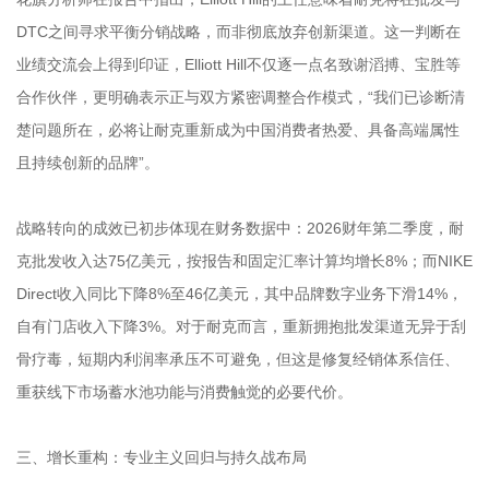
DTC之间寻求平衡分销战略，而非彻底放弃创新渠道。这一判断在
业绩交流会上得到印证，Elliott Hill不仅逐一点名致谢滔搏、宝胜等
合作伙伴，更明确表示正与双方紧密调整合作模式，“我们已诊断清
楚问题所在，必将让耐克重新成为中国消费者热爱、具备高端属性
且持续创新的品牌”。
战略转向的成效已初步体现在财务数据中：2026财年第二季度，耐
克批发收入达75亿美元，按报告和固定汇率计算均增长8%；而NIKE
Direct收入同比下降8%至46亿美元，其中品牌数字业务下滑14%，
自有门店收入下降3%。对于耐克而言，重新拥抱批发渠道无异于刮
骨疗毒，短期内利润率承压不可避免，但这是修复经销体系信任、
重获线下市场蓄水池功能与消费触觉的必要代价。
三、增长重构：专业主义回归与持久战布局