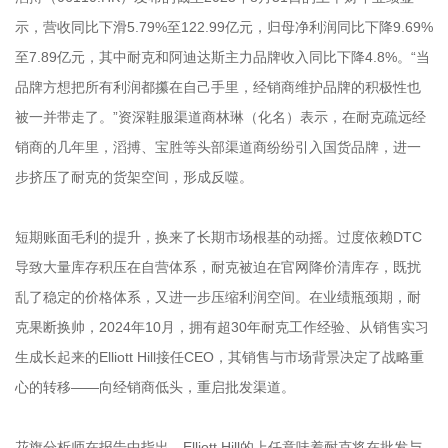
示，营收同比下滑5.79%至122.99亿元，归母净利润同比下降9.69%
至7.89亿元，其中耐克和阿迪达斯主力品牌收入同比下降4.8%。“当
品牌方想把所有利润都攥在自己手里，经销商维护品牌的积极性也
被一并带走了。”资深鞋服渠道商林琳（化名）表示，在耐克疏远经
销商的几年里，滔搏、宝胜等头部渠道商纷纷引入国货品牌，进一
步挤压了耐克的货架空间，形成反噬。
短期账面毛利的提升，换来了长期市场根基的动摇。过度依赖DTC
导致大量库存积压在自营体系，耐克被迫在官网降价清库存，既扰
乱了稳定的价格体系，又进一步压缩利润空间。在业绩瓶颈期，耐
克果断换帅，2024年10月，拥有超30年耐克工作经验、从销售实习
生成长起来的Elliott Hill接任CEO，其销售与市场背景决定了战略重
心的转移——向经销商低头，重启批发渠道。
花旗分析师在报告中指出，Elliott Hill的上任意味着耐克将在批发与