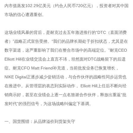
内市值蒸发102.29亿美元（约合人民币720亿元），投资者对其中国
市场的信心遭遇重创。
这场业绩风暴的背后，是耐克过去五年激进推行的“DTC（直面消费
者）”战略正式宣告受挫。“我们的品牌长期处于折扣状态，尤其是在
数字渠道，这严重影响了我们在整合市场中的高端定位。”耐克CEO
Elliott Hill在业绩交流会上直言不讳，坦然面对DTC战略留下的后遗
症。耐克CFO Matt Friend补充道，当前批发业务已恢复增长，
NIKE Digital正逐步减少促销活动，与合作伙伴的战略性同步运营也
在推进中。从管理层的表态到实际动作， Elliott Hill上任后不断向经
销商示好，甚至在业绩会上逐一点名致谢合作伙伴，释放出重返“批
发时代”的强烈信号，为这场战略纠偏定下基调。
一、国货围猎：从品牌溢价到货架失守