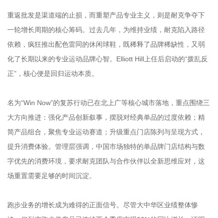
重返批发是渠道端的止损，而重塑产品专业主义，则是耐克争夺下
一轮增长周期的核心筹码。过去几年，为维持业绩，耐克陷入路径
依赖，疯狂推出配色雷同的休闲球鞋，既稀释了品牌稀缺性，又弱
化了长期以来的专业运动品牌心智。Elliott Hill上任后启动的“拨乱反
正”，核心便是回归运动本质。
名为“Win Now”的复苏行动已在北上广等核心城市落地，重点围绕三
大方向推进：强化产品创新叙事，摆脱对经典单品的过度依赖；精
简产品组合，聚焦专业运动赛道；升级重点门店陈列与呈现方式，
提升消费体验。管理层强调，中国市场独特的单品牌门店结构与数
字优先的消费环境，要求耐克团队与合作伙伴以全新思维应对，这
场重置需要足够的时间沉淀。
跑步业务的增长成为难得的正面信号。尽管大中华区业绩整体惨