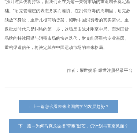
“预计逆风仍将持续，但我们正在为这一关键市场的重返增长奠定基
础。”耐克管理层的表态务实而谨慎。在刮骨疗毒的周期里，耐克必
须放下身段，重新扎根商场货架，倾听中国消费者的真实需求。重
返批发时代只是纠错的第一步，这场反击战才刚至中局。面对国货
品牌的持续围猎与消费市场的快速迭代，耐克能否重拾专业基因、
重构渠道信任，将决定其在中国运动市场的未来格局。
作者：耀世娱乐-耀世注册登录平台
←上一篇怎么看未来出国留学的发展趋势？
下一篇→为何马克龙被指“背叛”默茨，仍计划与普京见面？