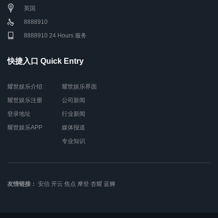
英国
8888910
8888910 24 Hours 服务
快捷入口 Quick Entry
耀世娱乐介绍
耀世娱乐界面
耀世娱乐注册
公司新闻
登录地址
行业新闻
耀世娱乐APP
媒体报道
专业知识
友情链接：
安信
开云
焦点
摩登
杏耀
蓝狮