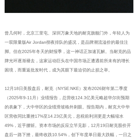
曾几何时，北京三里屯、深圳万象天地的耐克旗舰门外，年轻人为
一双限量版Air Jordan彻夜排队的盛况，是品牌潮流溢价的最佳注
脚。但在2025年冬天的财报季，这一神话正加速瓦解。当耐克的品
牌光环逐渐褪去，这家运动巨头在中国市场正遭遇前所未有的增长
困境，而重返批发时代，成为其眼下最迫切的止损之举。
12月18日美股盘后，耐克（NYSE:NKE）发布2026财年第二季度
（2025年9-11月）业绩报告，总营收124.3亿美元略超华尔街预期
的表象下，大中华区的业绩滑坡格外刺眼。报告期内，耐克大中华
区营收同比重挫17%至14.23亿美元，息税前利润更是大幅缩水
49%，近乎腰斩。资本市场的反应立竿见影，12月19日耐克股价开
盘后一路下挫，最终收跌10.54%，创下年度单日最大跌幅，一日之